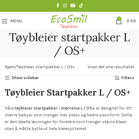
0
MENU
0
KR
Tøybleier startpakker L
/ OS+
Hjem
Tøybleier startpakker L / OS+
Viser det ene resultatet
Show sidebar
Filters
Tøybleier Startpakker L / OS+
Våre
tøybleier startpakker i størrelse L / OS+
er designet for litt
større babyer som trenger mer plass og bedre passform. Dette
er den ideelle løsningen for foreldre som trenger større bleier
uten å måtte bytte ut hele bleiesystemet.