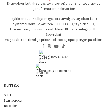
Er tøybleier butikk selges
tøybleier og tilbehør til tøybleier av
kjent firmær fra hele verden.
Tøybleier butikk tilbyr meget bra utvalg av tøybleier i alle
systemer som: T
øybleier
ALT-I-ETT (AIO), tøybleier SIO,
lommebleier, formsydde nattbleier, PUL sperrelag og ULL
Sperrelag.
Velg tøybleier i rimelige priser - bli eco og spar penger på bleier!
(+47) 925 45 597
kontakt@ecosmil.no
BUTIKK
OUTLET
Startpakker
Tøybleier