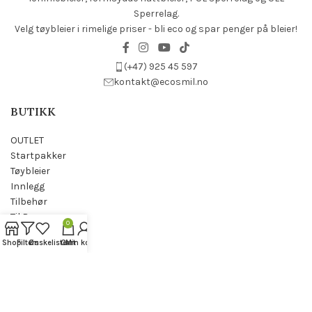
Sperrelag.
Velg tøybleier i rimelige priser - bli eco og spar penger på bleier!
(+47) 925 45 597
kontakt@ecosmil.no
BUTIKK
OUTLET
Startpakker
Tøybleier
Innlegg
Tilbehør
Til Barn
0
Til voksne
Shop
Filters
Ønskeliste
Cart
Min konto
Til hjem
Gjenbruk
INFORMASJON