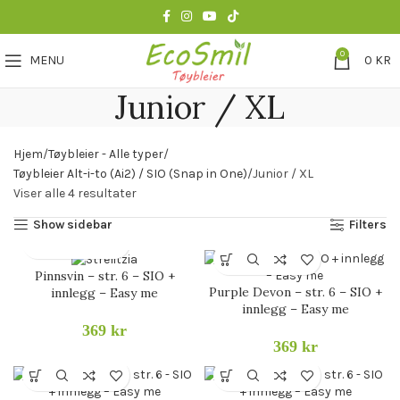
0
MENU
0
KR
Junior / XL
Hjem
Tøybleier - Alle typer
Tøybleier Alt-i-to (Ai2) / SIO (Snap in One)
Junior / XL
Viser alle 4 resultater
Show sidebar
Filters
Pinnsvin – str. 6 – SIO +
Purple Devon – str. 6 – SIO +
innlegg – Easy me
innlegg – Easy me
369
kr
369
kr