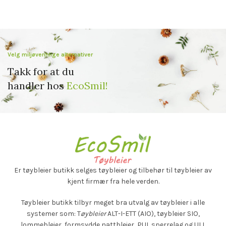
Velg miljøvennlige alternativer
Takk for at du
handler hos
EcoSmil!
Er tøybleier butikk selges
tøybleier og tilbehør til tøybleier av
kjent firmær fra hele verden.
Tøybleier butikk tilbyr meget bra utvalg av tøybleier i alle
systemer som: T
øybleier
ALT-I-ETT (AIO), tøybleier SIO,
lommebleier, formsydde nattbleier, PUL sperrelag og ULL