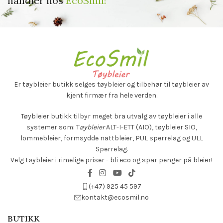
handler hos
EcoSmil!
Er tøybleier butikk selges
tøybleier og tilbehør til tøybleier av
kjent firmær fra hele verden.
Tøybleier butikk tilbyr meget bra utvalg av tøybleier i alle
systemer som: T
øybleier
ALT-I-ETT (AIO), tøybleier SIO,
lommebleier, formsydde nattbleier, PUL sperrelag og ULL
Sperrelag.
Velg tøybleier i rimelige priser - bli eco og spar penger på bleier!
(+47) 925 45 597
kontakt@ecosmil.no
BUTIKK