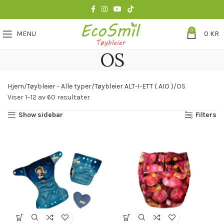
0
MENU
0
KR
OS
Hjem
Tøybleier - Alle typer
Tøybleier ALT-I-ETT ( AIO )
OS
Viser 1–12 av 60 resultater
Show sidebar
Filters