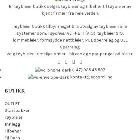
Er tøybleier butikk selges
tøybleier og tilbehør til tøybleier av
kjent firmær fra hele verden.
Tøybleier butikk tilbyr meget bra utvalg av tøybleier i alle
systemer som: T
øybleier
ALT-I-ETT (AIO), tøybleier SIO,
lommebleier, formsydde nattbleier, PUL sperrelag og ULL
Sperrelag.
Velg tøybleier i rimelige priser - bli eco og spar penger på bleier!
(+47) 925 45 597
kontakt@ecosmil.no
BUTIKK
OUTLET
Startpakker
Tøybleier
Innlegg
Tilbehør
Til Barn