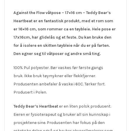
Against the Flow våtpose – 17×16 cm – Teddy Bear’s
Heartbeat er en fantastisk produkt, med et rom som
er 16×16 cm, som rommer ca en tøybleie. Hele pose er
17x16cm, har glidelås og et feste. Du kan bruke den
for å isolere en skitten tøybleie når du er på farten.
Den egner seg til våtposer og andre små ting.
100% Pul polyester. Bør vaskes før første gangs
bruk. Ikke bruk tøymykner eller flekkfjerner.
Produsenten anbefaler å vaske i 60C. Tørker fort.
Produsert i Polen.
Teddy Bear’s Heartbeat
er en liten polsk produsent.
Eieren er fysioterapeut og bruker all sin kunnskap i
prosjektene sine. Produsenten har fokus på den
estetiske delen også og bruker akvarellmalerier som