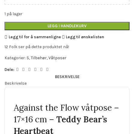
1 på lager
LEGG I HANDLEKURV
Legg til for å sammenligne
Legg til ønskelisten
12
Folk ser på dette produktet nå!
Kategorier:
S
,
Tilbehør
,
Våtposer
Dele:
BESKRIVELSE
Beskrivelse
Against the Flow våtpose –
17×16 cm –
Teddy Bear’s
Heartbeat