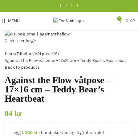
0
MENU
0
KR
Click to enlarge
Hjem
Tilbehør
Våtposer
S
Against the Flow våtpose – 17×16 cm – Teddy Bear’s Heartbeat
Back to products
Against the Flow våtpose –
17×16 cm – Teddy Bear’s
Heartbeat
84
kr
Legg
1,300
kr
i handlekurven og få gratis frakt!