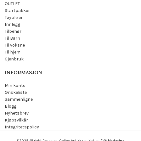
OUTLET
Startpakker
Tøybleier
Innlegg
Tilbehør
Til Barn
Til voksne
Til hjem
Gjenbruk
INFORMASJON
Min konto
Ønskeliste
Sammenligne
Blogg
Nyhetsbrev
Kjøpsvilkår
Integritetspolicy
©2025 All right Reserved. Online butikk utviklet av
AVA Marketing