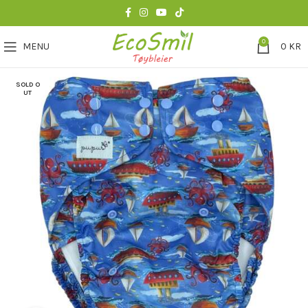
0
MENU
0
KR
SOLD O
UT