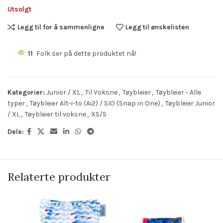
Utsolgt
Legg til for å sammenligne
Legg til ønskelisten
11
Folk ser på dette produktet nå!
Kategorier:
Junior / XL
,
Til Voksne
,
Tøybleier
,
Tøybleier - Alle
typer
,
Tøybleier Alt-i-to (Ai2) / SIO (Snap in One)
,
Tøybleier Junior
/ XL
,
Tøybleier til voksne
,
XS/S
Dele:
Relaterte produkter