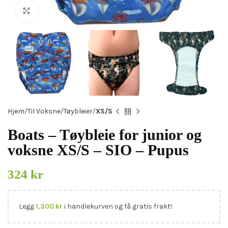
Click to enlarge
Hjem
Til Voksne
Tøybleier
XS/S
Boats – Tøybleie for junior og
voksne XS/S – SIO – Pupus
324
kr
Legg
1,300
kr
i handlekurven og få gratis frakt!