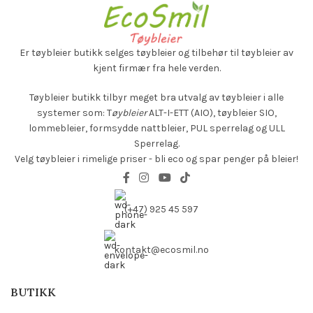
Er tøybleier butikk selges
tøybleier og tilbehør til tøybleier av
kjent firmær fra hele verden.
Tøybleier butikk tilbyr meget bra utvalg av tøybleier i alle
systemer som: T
øybleier
ALT-I-ETT (AIO), tøybleier SIO,
lommebleier, formsydde nattbleier, PUL sperrelag og ULL
Sperrelag.
Velg tøybleier i rimelige priser - bli eco og spar penger på bleier!
(+47) 925 45 597
kontakt@ecosmil.no
BUTIKK