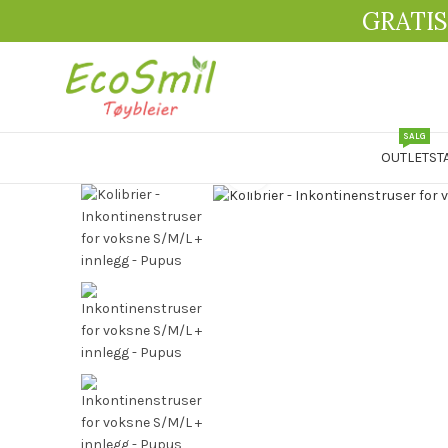
GRATIS
SALG
OUTLET
ST
Click to enlarge