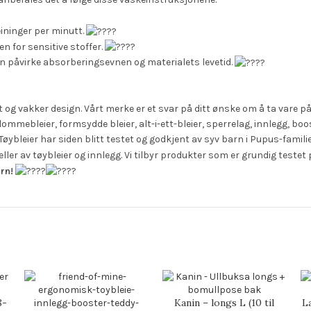
ininger per minutt.
n for sensitive stoffer.
an påvirke absorberingsevnen og materialets levetid.
et og vakker design. Vårt merke er et svar på ditt ønske om å ta vare på
lommebleier, formsydde bleier, alt-i-ett-bleier, sperrelag, innlegg, bo
 Tøybleier har siden blitt testet og godkjent av syv barn i Pupus-famili
eller av tøybleier og innlegg. Vi tilbyr produkter som er grundig test
rn!
8-
Kanin – longs L (10 til
L