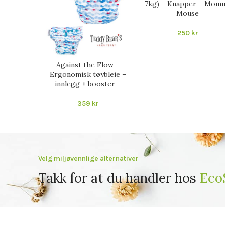
7kg) – Knapper – Mom
Mouse
250
kr
Against the Flow –
Ergonomisk tøybleie –
innlegg + booster –
359
kr
Velg miljøvennlige alternativer
Takk for at du handler hos
Eco