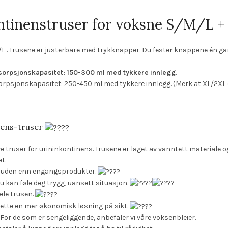
ontinenstruser for voksne S/M/L +
M/L . Trusene er justerbare med trykknapper. Du fester knappene én gan
sorpsjonskapasitet: 150-300 ml med tykkere innlegg
.
sorpsjonskapasitet: 250-450 ml med tykkere innlegg.
(Merk at XL/2XL 
r
nens-truser
 truser for urininkontinens. Trusene er laget av vanntett materiale og
t.
huden enn engangsprodukter.
u kan føle deg trygg, uansett situasjon.
ele trusen.
 dette en mer økonomisk løsning på sikt.
 For de som er sengeliggende, anbefaler vi våre voksenbleier.