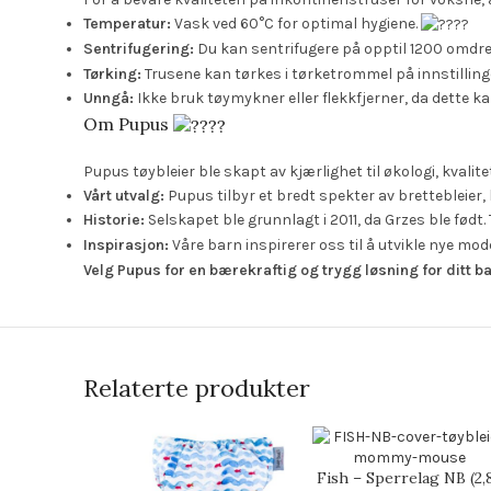
Temperatur:
Vask ved 60°C for optimal hygiene.
Sentrifugering:
Du kan sentrifugere på opptil 1200 omdre
Tørking:
Trusene kan tørkes i tørketrommel på innstillinge
Unngå:
Ikke bruk tøymykner eller flekkfjerner, da dette k
Om Pupus
Pupus tøybleier ble skapt av kjærlighet til økologi, kvalit
Vårt utvalg:
Pupus tilbyr et bredt spekter av brettebleier, 
Historie:
Selskapet ble grunnlagt i 2011, da Grzes ble født.
Inspirasjon:
Våre barn inspirerer oss til å utvikle nye mod
Velg Pupus for en bærekraftig og trygg løsning for ditt ba
Relaterte produkter
Fish – Sperrelag NB (2,