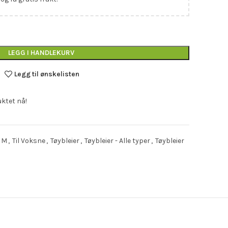
LEGG I HANDLEKURV
Legg til ønskelisten
uktet nå!
M
,
Til Voksne
,
Tøybleier
,
Tøybleier - Alle typer
,
Tøybleier