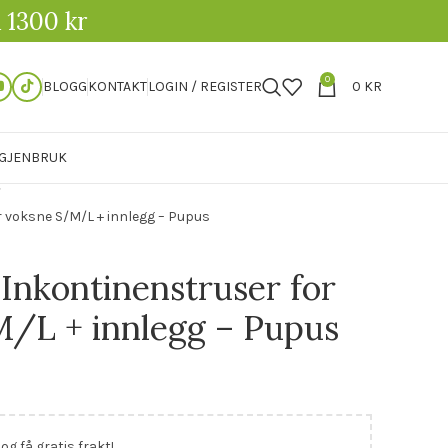
1300 kr
0
BLOGG
KONTAKT
LOGIN / REGISTER
0
KR
GJENBRUK
or voksne S/M/L + innlegg – Pupus
 Inkontinenstruser for
/L + innlegg – Pupus
og få gratis frakt!