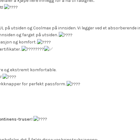
ler å kjøpe flere innlegg for å ha til rådighet.
t!
L på utsiden og Coolmax på innsiden. Vi legger ved et absorberende in
nnsiden og farget på utsiden.
lasjon og komfort.
ertifikater.
kre og ekstremt komfortable.
n!
rykknapper for perfekt passform.
ontinens-truser!
anbefales det å følge disse vaskeinstruksjonene: