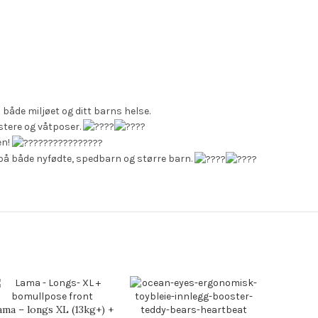
 både miljøet og ditt barns helse.
ostere og våtposer.
en!
et på både nyfødte, spedbarn og større barn.
ama – longs XL (13kg+) +