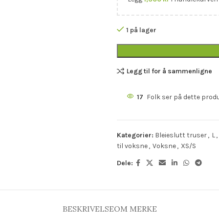
1 på lager
Legg til for å sammenligne
17
Folk ser på dette prod
Kategorier:
Bleieslutt truser
,
L
,
til voksne
,
Voksne
,
XS/S
Dele:
BESKRIVELSE
OM MERKE