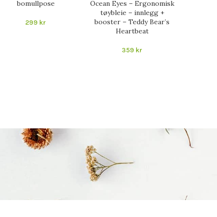
bomullpose
Ocean Eyes – Ergonomisk
White Eas
tøybleie – innlegg +
SIO + 
booster – Teddy Bear’s
enkleste 
299
kr
Heartbeat
359
kr