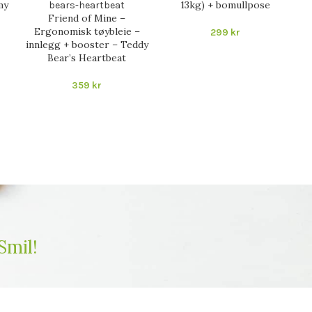
my
13kg) + bomullpose
Friend of Mine –
Ergonomisk tøybleie –
299
kr
innlegg + booster – Teddy
Bear’s Heartbeat
359
kr
Smil!