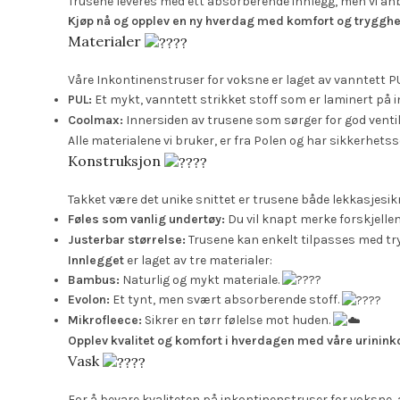
Trusene leveres med ett absorberende innlegg, men vi anbefa
Kjøp nå og opplev en ny hverdag med komfort og trygghe
Materialer
Våre Inkontinenstruser for voksne er laget av vanntett PU
PUL:
Et mykt, vanntett strikket stoff som er laminert på i
Coolmax:
Innersiden av trusene som sørger for god venti
Alle materialene vi bruker, er fra Polen og har sikkerhetss
Konstruksjon
Takket være det unike snittet er trusene både lekkasjesi
Føles som vanlig undertøy:
Du vil knapt merke forskjelle
Justerbar størrelse:
Trusene kan enkelt tilpasses med t
Innlegget
er laget av tre materialer:
Bambus:
Naturlig og mykt materiale.
Evolon:
Et tynt, men svært absorberende stoff.
Mikrofleece:
Sikrer en tørr følelse mot huden.
Opplev kvalitet og komfort i hverdagen med våre urinink
Vask
For å bevare kvaliteten på inkontinenstruser for voksne, 