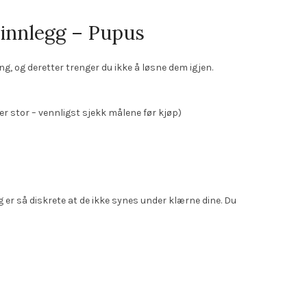
 innlegg – Pupus
g, og deretter trenger du ikke å løsne dem igjen.
er stor – vennligst sjekk målene før kjøp)
 er så diskrete at de ikke synes under klærne dine. Du