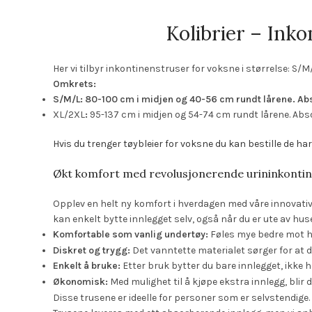
Kolibrier – Ink
Her vi tilbyr inkontinenstruser for voksne i størrelse: S/
Omkrets:
S/M/L:
80-100 cm i midjen og 40-56 cm rundt lårene. Ab
XL/2XL
:
95-137 cm i midjen og 54-74 cm rundt lårene. Ab
Hvis du trenger tøybleier for voksne du kan bestille de ha
Økt komfort med revolusjonerende urininkonti
Opplev en helt ny komfort i hverdagen med våre innovative
kan enkelt bytte innlegget selv, også når du er ute av huse
Komfortable som vanlig undertøy:
Føles mye bedre mot 
Diskret og trygg:
Det vanntette materialet sørger for at d
Enkelt å bruke:
Etter bruk bytter du bare innlegget, ikke h
Økonomisk:
Med mulighet til å kjøpe ekstra innlegg, blir
Disse trusene er ideelle for personer som er selvstendige.