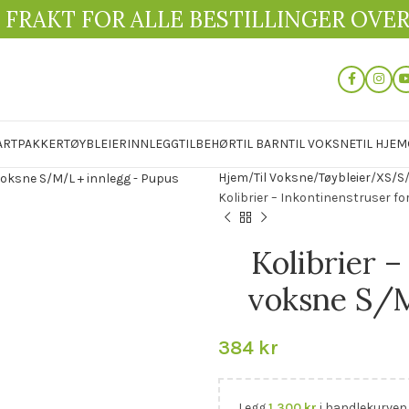
 FRAKT FOR ALLE BESTILLINGER OVER 
ARTPAKKER
TØYBLEIER
INNLEGG
TILBEHØR
TIL BARN
TIL VOKSNE
TIL HJEM
Hjem
Til Voksne
Tøybleier
XS/S
Kolibrier – Inkontinenstruser f
Kolibrier –
voksne S/M
384
kr
Legg
1,300
kr
i handlekurven 