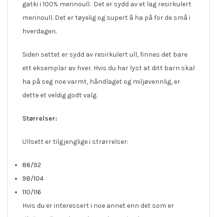
gatki i 100% merinoull. Det er sydd av et lag resirkulert
merinoull. Det er tøyelig og supert å ha på for de små i
hverdagen.
Siden settet er sydd av resirkulert ull, finnes det bare
ett eksemplar av hver. Hvis du har lyst at ditt barn skal
ha på seg noe varmt, håndlaget og miljøvennlig, er
dette et veldig godt valg.
Størrelser:
Ullsett er tilgjenglige i strørrelser:
86/92
98/104
110/116
Hvis du er interessert i noe annet enn det som er