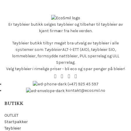
Er tøybleier butikk selges
tøybleier og tilbehør til tøybleier av
kjent firmær fra hele verden.
Tøybleier butikk tilbyr meget bra utvalg av tøybleier i alle
systemer som: T
øybleier
ALT-I-ETT (AIO), tøybleier SIO,
lommebleier, formsydde nattbleier, PUL sperrelag og ULL
Sperrelag.
Velg tøybleier i rimelige priser - bli eco og spar penger på bleier!
(+47) 925 45 597
kontakt@ecosmil.no
BUTIKK
OUTLET
Startpakker
Tøybleier