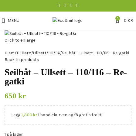
0
MENU
0
KR
Click to enlarge
Hjem
Til Barn
Ullsett
110/116
Seilbåt – Ullsett – 110/116 – Re-gatki
Back to products
Seilbåt – Ullsett – 110/116 – Re-
gatki
650
kr
Legg
1,300
kr
i handlekurven og få gratis frakt!
1 på lager