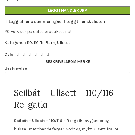
LEGG I HANDLEKURV
Legg til for å sammenligne
Legg til ønskelisten
20
Folk ser på dette produktet nå!
Kategorier:
110/116
,
Til Barn
,
Ullsett
Dele:
BESKRIVELSE
OM MERKE
Beskrivelse
Seilbåt – Ullsett – 110/116 –
Re-gatki
Seilbåt – Ullsett – 110/116 – Re-gatki
av genser og
bukse i matchende farger. Godt og mykt ullsett fra Re-