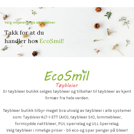
Velg miljøvennlige alternativer
Takk for at du
handler hos
EcoSmil!
Er tøybleier butikk selges
tøybleier og tilbehør til tøybleier av kjent
firmær fra hele verden.
Tøybleier butikk tilbyr meget bra utvalg av tøybleier i alle systemer
som: T
øybleier
ALT-I-ETT (AIO), tøybleier SIO, lommebleier,
formsydde nattbleier, PUL sperrelag og ULL Sperrelag.
Velg tøybleier i rimelige priser - bli eco og spar penger på bleier!