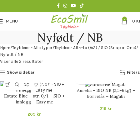
0
MENU
0
K
Nyfødt / NB
Hjem
Tøybleier - Alle typer
Tøybleier Alt-i-to (Ai2) / SIO (Snap in One)
Nyfødt / NB
Viser alle 2 resultater
Show sidebar
Filters
Aurelia – SIO NB (2,5-6kg) –
Estate Blue – str. 0/1 – SIO +
borrelås – Magabi
innlegg – Easy me
219
kr
269
kr