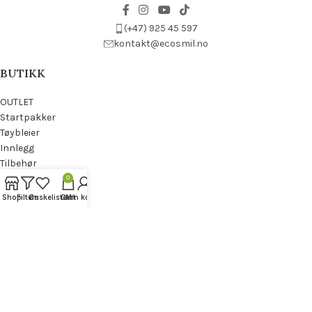
(+47) 925 45 597
kontakt@ecosmil.no
BUTIKK
OUTLET
Startpakker
Tøybleier
Innlegg
Tilbehør
Til Barn
0
Til voksne
Shop
Filters
Ønskeliste
Cart
Min konto
Til hjem
Gjenbruk
INFORMASJON
Min konto
Ønskeliste