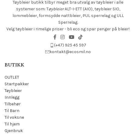
Tøybleier butikk tilbyr meget bra utvalg av tøybleier i alle
systemer som: T
øybleier
ALT-I-ETT (AIO), tøybleier SIO,
lommebleier, formsydde nattbleier, PUL sperrelag og ULL
Sperrelag.
Velg tøybleier i rimelige priser - bli eco og spar penger på bleier!
(+47) 925 45 597
kontakt@ecosmil.no
BUTIKK
OUTLET
Startpakker
Tøybleier
Innlegg
Tilbehør
Til Barn
Til voksne
Til hjem
Gjenbruk