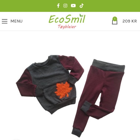
1
MENU
209
KR