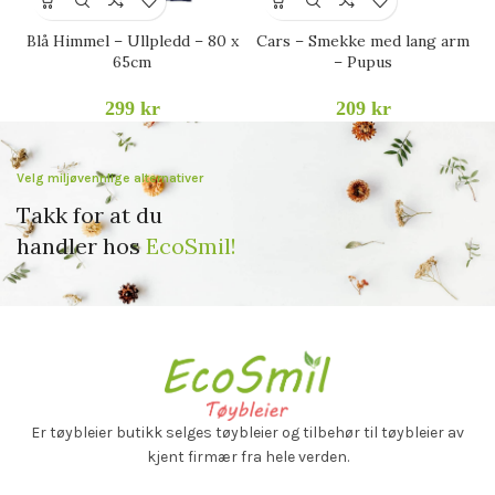
Blå Himmel – Ullpledd – 80 x
Cars – Smekke med lang arm
G
65cm
– Pupus
299
kr
209
kr
Velg miljøvennlige alternativer
Takk for at du
handler hos
EcoSmil!
Er tøybleier butikk selges
tøybleier og tilbehør til tøybleier av
kjent firmær fra hele verden.