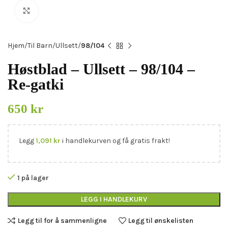
Click to enlarge
Hjem
Til Barn
Ullsett
98/104
Høstblad – Ullsett – 98/104 –
Re-gatki
650
kr
Legg
1,091
kr
i handlekurven og få gratis frakt!
1 på lager
LEGG I HANDLEKURV
Legg til for å sammenligne
Legg til ønskelisten