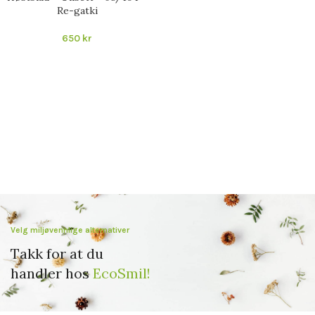
Re-gatki
650
kr
Velg miljøvennlige alternativer
Takk for at du
handler hos
EcoSmil!