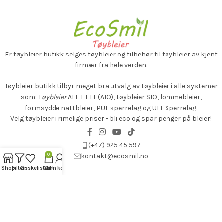
Er tøybleier butikk selges
tøybleier og tilbehør til tøybleier av kjent
firmær fra hele verden.
Tøybleier butikk tilbyr meget bra utvalg av tøybleier i alle systemer
som: T
øybleier
ALT-I-ETT (AIO), tøybleier SIO, lommebleier,
formsydde nattbleier, PUL sperrelag og ULL Sperrelag.
Velg tøybleier i rimelige priser - bli eco og spar penger på bleier!
(+47) 925 45 597
0
kontakt@ecosmil.no
Shop
Filters
Ønskeliste
Cart
Min konto
BUTIKK
INFORMASJON
©2025 All right Reserved. Online butikk utviklet av
AVA Marketing