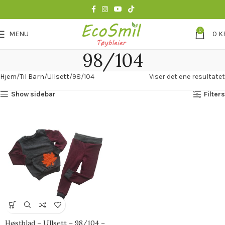
0
MENU
0
K
98/104
Hjem
Til Barn
Ullsett
98/104
Viser det ene resultatet
Show sidebar
Filters
Høstblad – Ullsett – 98/104 –